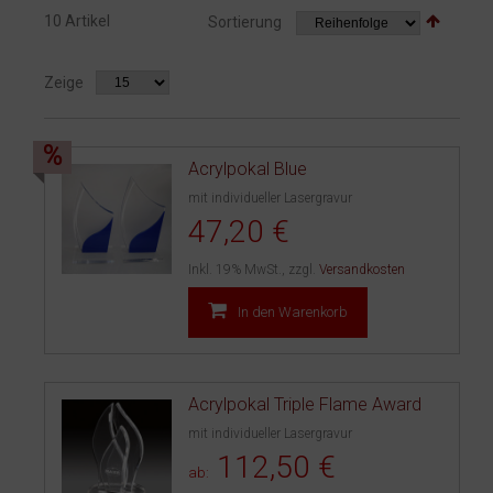
10 Artikel
Sortierung
Zeige
%
Acrylpokal Blue
mit individueller Lasergravur
47,20 €
Inkl. 19% MwSt.
,
zzgl.
Versandkosten
In den Warenkorb
Acrylpokal Triple Flame Award
mit individueller Lasergravur
112,50 €
ab: