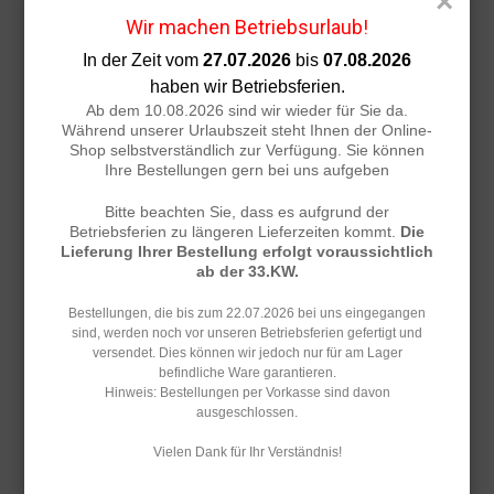
×
Inkl. 19% MwSt.
,
zzgl.
Versandkosten
Wir machen Betriebsurlaub!
In den Warenkorb
In der Zeit vom
27.07.2026
bis
07.08.2026
haben wir Betriebsferien.
Ab dem 10.08.2026 sind wir wieder für Sie da.
Während unserer Urlaubszeit steht Ihnen der Online-
Acrylpokal Indigo Rosedale
Shop selbstverständlich zur Verfügung. Sie können
Ihre Bestellungen gern bei uns aufgeben
mit individueller Lasergravur
62,50 €
ab:
Bitte beachten Sie, dass es aufgrund der
Betriebsferien zu längeren Lieferzeiten kommt.
Die
Inkl. 19% MwSt.
,
zzgl.
Versandkosten
Lieferung Ihrer Bestellung erfolgt voraussichtlich
ab der 33.KW.
In den Warenkorb
Bestellungen, die bis zum 22.07.2026 bei uns eingegangen
sind, werden noch vor unseren Betriebsferien gefertigt und
versendet. Dies können wir jedoch nur für am Lager
befindliche Ware garantieren.
Acrylpokal Fire Wing
Hinweis: Bestellungen per Vorkasse sind davon
mit individueller Lasergravur
ausgeschlossen.
57,50 €
ab:
Vielen Dank für Ihr Verständnis!
Inkl. 19% MwSt.
,
zzgl.
Versandkosten