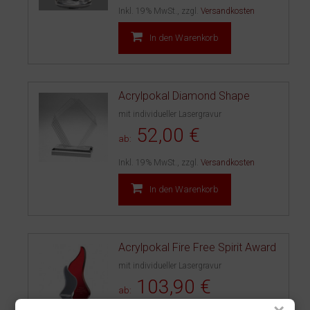
Inkl. 19% MwSt.
,
zzgl.
Versandkosten
In den Warenkorb
Acrylpokal Diamond Shape
mit individueller Lasergravur
52,00 €
ab:
Inkl. 19% MwSt.
,
zzgl.
Versandkosten
In den Warenkorb
Acrylpokal Fire Free Spirit Award
mit individueller Lasergravur
103,90 €
ab: