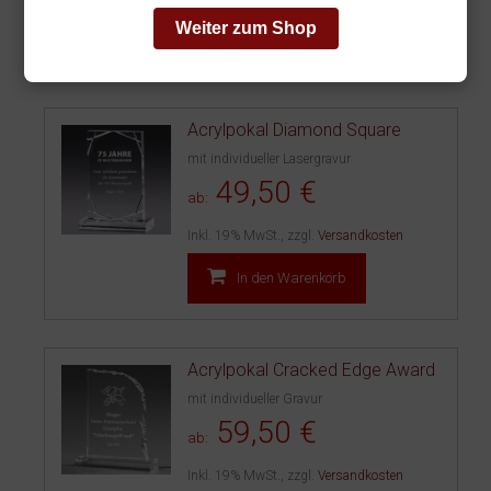
Weiter zum Shop
In den Warenkorb
Acrylpokal Diamond Square
mit individueller Lasergravur
49,50 €
ab:
Inkl. 19% MwSt.
,
zzgl.
Versandkosten
In den Warenkorb
Acrylpokal Cracked Edge Award
mit individueller Gravur
59,50 €
ab:
Inkl. 19% MwSt.
,
zzgl.
Versandkosten