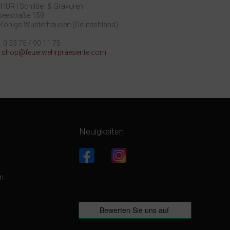
UR | Schilder & Gravuren
eestraße 159
Königs Wusterhausen (Deutschland)
: 0 33 75 / 90 11 75
:
shop@feuerwehrpraesente.com
Neuigkeiten
g
en