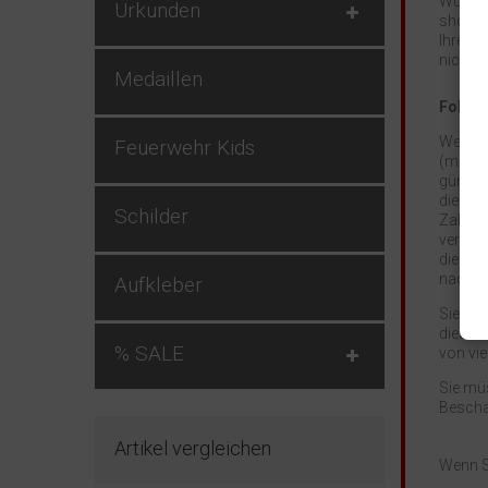
Wuster
Urkunden
shop@fe
Ihren E
nicht v
Medaillen
Folgen
Wenn Si
Feuerwehr Kids
(mit Au
günsti
die Mit
Schilder
Zahlung
vereinb
die Wa
nachdem
Aufkleber
Sie ha
dieses 
% SALE
von vi
Sie mü
Bescha
Artikel vergleichen
Wenn Si