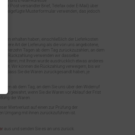
1175 und E-Mail-Adresse
 der Post versandter Brief, Telefax oder E-Mail) über
 das beigefügte Musterformular verwenden, das jedoch
Ihnen erhalten haben, einschließlich der Lieferkosten
andere Art der Lieferung als die von uns angebotene,
nnen vierzehn Tagen ab dem Tag zurückzuzahlen, an dem
r diese Rückzahlung verwenden wir dasselbe
es sei denn, mit Ihnen wurde ausdrücklich etwas anderes
chnet. Wir können die Rückzahlung verweigern, bis wir
en, dass Sie die Waren zurückgesandt haben, je
n Tagen ab dem Tag, an dem Sie uns über den Widerruf
t ist gewahrt, wenn Sie die Waren vor Ablauf der Frist
ndung der Waren.
er Wertverlust auf einen zur Prüfung der
en Umgang mit ihnen zurückzuführen ist.
ar
aus und senden Sie es an uns zurück.