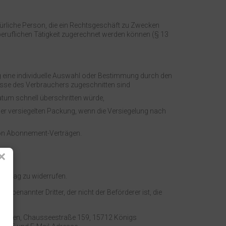
türliche Person, die ein Rechtsgeschäft zu Zwecken
beruflichen Tätigkeit zugerechnet werden können (§ 13
ung eine individuelle Auswahl oder Bestimmung durch den
nisse des Verbrauchers zugeschnitten sind
atum schnell überschritten würde,
er versiegelten Packung, wenn die Versiegelung nach
 von Abonnement-Verträgen.
×
ertrag zu widerrufen.
n benannter Dritter, der nicht der Beförderer ist, die
ravuren, Chausseestraße 159, 15712 Königs