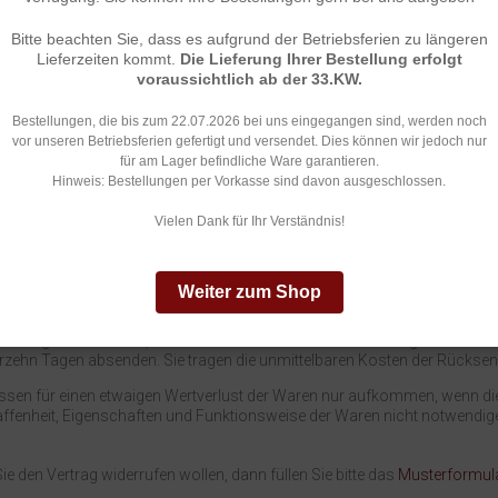
hausen, Deutschland, Telefonnummer 03375 901506, Telefax 03375 90
uerwehrpraesente.com) mittels einer eindeutigen Erklärung (z. B. ein mit
Bitte beachten Sie, dass es aufgrund der Betriebsferien zu längeren
ntschluss, diesen Vertrag zu widerrufen, informieren. Sie können dafür
Lieferzeiten kommt.
Die Lieferung Ihrer Bestellung erfolgt
orgeschrieben ist.
voraussichtlich ab der 33.KW.
 des Widerrufs
Bestellungen, die bis zum 22.07.2026 bei uns eingegangen sind, werden noch
vor unseren Betriebsferien gefertigt und versendet. Dies können wir jedoch nur
e diesen Vertrag widerrufen, haben wir Ihnen alle Zahlungen, die wir von 
für am Lager befindliche Ware garantieren.
snahme der zusätzlichen Kosten, die sich daraus ergeben, dass Sie eine 
Hinweis: Bestellungen per Vorkasse sind davon ausgeschlossen.
gste Standardlieferung gewählt haben), unverzüglich und spätestens bi
teilung über Ihren Widerruf dieses Vertrags bei uns eingegangen ist. Fü
Vielen Dank für Ihr Verständnis!
smittel, das Sie bei der ursprünglichen Transaktion eingesetzt haben, 
art; in keinem Fall werden Ihnen wegen dieser Rückzahlung Entgelte bere
ren wieder zurückerhalten haben oder bis Sie den Nachweis erbracht hab
, welches der frühere Zeitpunkt ist.
Weiter zum Shop
ben die Waren unverzüglich und in jedem Fall spätestens binnen vierzeh
Vertrags unterrichten, an uns zurückzusenden oder zu übergeben. Die Fris
erzehn Tagen absenden. Sie tragen die unmittelbaren Kosten der Rückse
ssen für einen etwaigen Wertverlust der Waren nur aufkommen, wenn dies
ffenheit, Eigenschaften und Funktionsweise der Waren nicht notwendig
e den Vertrag widerrufen wollen, dann füllen Sie bitte das
Musterformul