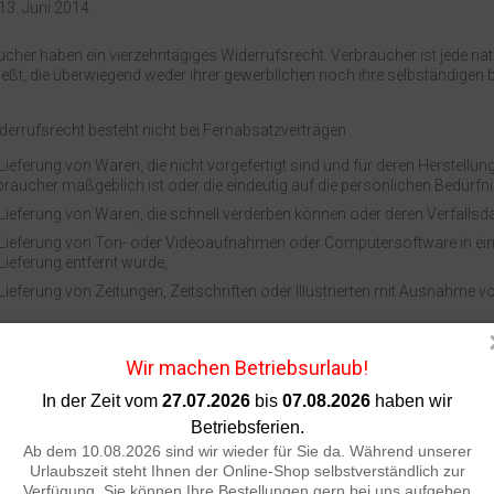
13. Juni 2014
cher haben ein vierzehntägiges Widerrufsrecht. Verbraucher ist jede na
eßt, die überwiegend weder ihrer gewerblichen noch ihre selbständigen 
errufsrecht besteht nicht bei Fernabsatzverträgen
 Lieferung von Waren, die nicht vorgefertigt sind und für deren Herstell
braucher maßgeblich ist oder die eindeutig auf die persönlichen Bedürf
 Lieferung von Waren, die schnell verderben können oder deren Verfallsd
 Lieferung von Ton- oder Videoaufnahmen oder Computersoftware in ein
Lieferung entfernt wurde,
 Lieferung von Zeitungen, Zeitschriften oder Illustrierten mit Ausnahme
ufsbelehrung
Wir machen Betriebsurlaub!
ben das Recht, binnen vierzehn Tagen ohne Angabe von Gründen diesen V
In der Zeit vom
27.07.2026
bis
07.08.2026
haben wir
errufsfrist beträgt vierzehn Tage ab dem Tag, an dem Sie oder ein von Ihne
Betriebsferien.
 Ware in Besitz genommen haben bzw. hat.
Ab dem 10.08.2026 sind wir wieder für Sie da. Während unserer
Urlaubszeit steht Ihnen der Online-Shop selbstverständlich zur
 Widerrufsrecht auszuüben, müssen Sie uns (KANSCHUR | Schilder & G
Verfügung. Sie können Ihre Bestellungen gern bei uns aufgeben