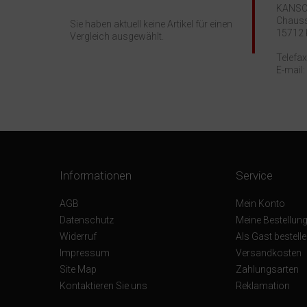
KANSCH
Chauss
Sie haben aktuell keine Artikel für einen
15712 
Vergleich ausgewählt.
Telefax
E-mail
Informationen
Service
AGB
Mein Konto
Datenschutz
Meine Bestellun
Widerruf
Als Gast bestell
Impressum
Versandkosten
Site Map
Zahlungsarten
Kontaktieren Sie uns
Reklamation