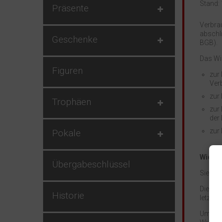
Stand: 
Präsente
Verbrau
abschli
Geschenke
BGB).
Das Wid
Figuren
zur
Ver
zur
Trophäen
zur
der 
zur
Pokale
Widerr
Übergabeschlüssel
Sie ha
Die Wid
Historie
letzte
Um Ihr