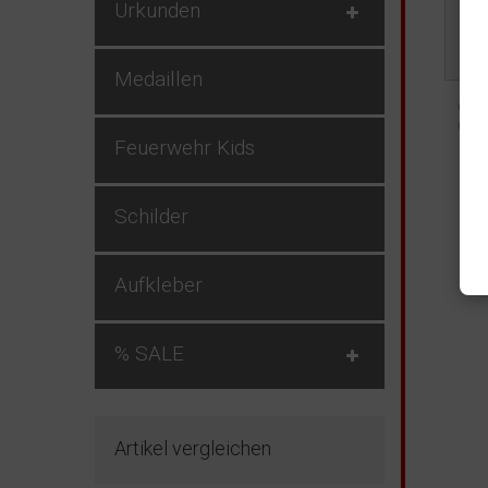
Urkunden
Medaillen
(1) kei
(2) zz
Feuerwehr Kids
Schilder
Aufkleber
% SALE
Artikel vergleichen