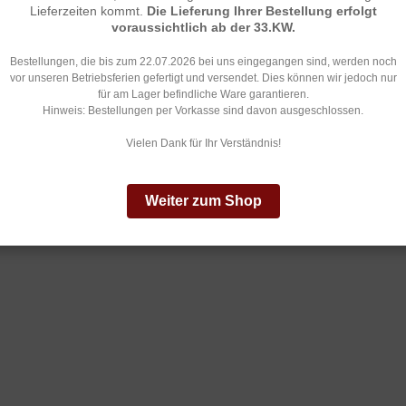
(1)
Lieferzeiten kommt.
Die Lieferung Ihrer Bestellung erfolgt
32,
Express-
voraussichtlich ab der 33.KW.
Zustellung
(bis 
(bis 12 Uhr)
Bestellungen, die bis zum 22.07.2026 bei uns eingegangen sind, werden noch
vor unseren Betriebsferien gefertigt und versendet. Dies können wir jedoch nur
ne Inselzustellung
für am Lager befindliche Ware garantieren.
gl. Zollgebühren
Hinweis: Bestellungen per Vorkasse sind davon ausgeschlossen.
Vielen Dank für Ihr Verständnis!
Weiter zum Shop