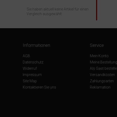
Sie haben aktuell keine Artikel für einen
Vergleich ausgewählt.
Informationen
Service
AGB
Mein Konto
Datenschutz
Meine Bestellun
Widerruf
Als Gast bestell
Impressum
Versandkosten
Site Map
Zahlungsarten
Kontaktieren Sie uns
Reklamation