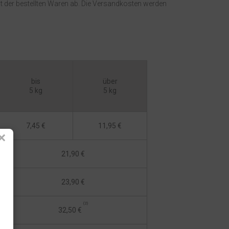
der bestellten Waren ab. Die Versandkosten werden
bis
über
5 kg
5 kg
7,45 €
11,95 €
×
21,90 €
23,90 €
(2)
32,50 €