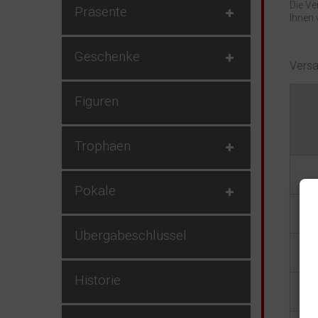
Die V
Präsente
Ihnen 
Geschenke
Versa
Figuren
Trophäen
Pokale
Ös
Übergabeschlüssel
Historie