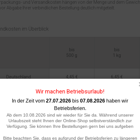
erpackungs- und Versandkosten hängen von der Menge und dem Gewicht 
vor Abgabe Ihrer verbindlichen Bestellung deutlich mitgeteilt.
ndkosten im Überblick
bis
bis
500 g
1 kg
Deutschland
4,45 €
6,45 €
Wir machen Betriebsurlaub!
tereich, Niederlande,
17,90 €
Belgien, Luxemburg
In der Zeit vom
27.07.2026
bis
07.08.2026
haben wir
Betriebsferien.
Italien
18,90 €
Ab dem 10.08.2026 sind wir wieder für Sie da. Während unserer
Urlaubszeit steht Ihnen der Online-Shop selbstverständlich zur
(2)
Verfügung. Sie können Ihre Bestellungen gern bei uns aufgeben
Schweiz
26,50 €
Bitte beachten Sie, dass es aufgrund der Betriebsferien zu längeren