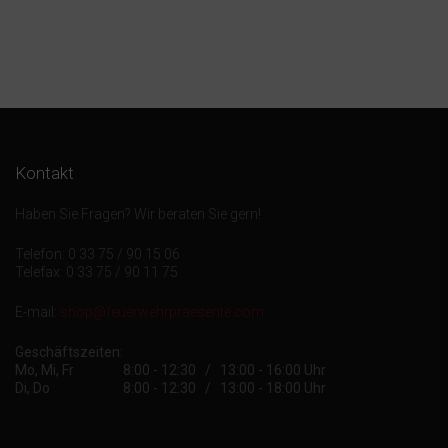
Kontakt
Haben Sie Fragen? Wir beraten Sie gern!
Telefon: 0 33 75 / 90 15 06
Telefax: 0 33 75 / 90 11 75
E-mail:
shop@feuerwehrpraesente.com
Geschäftszeiten:
Mo, Mi, Fr
8:00 - 12:30 / 13:00 - 16:00 Uhr
Di, Do
8:00 - 12:30 / 13:00 - 18:00 Uhr