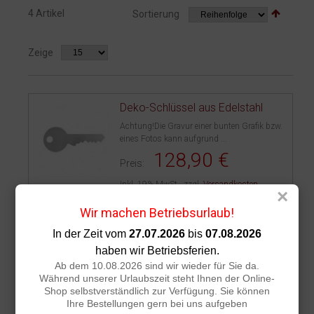
4 Artikel
Sortierung
Zeige
Deko-Schlüssel aus Edelstahl
Achtung!Die Gravur einer bunten Grafik bzw.
eines Fotos kann aufgrund ...
128,90 €
Preis:
Inkl. 19% MwSt.
,
zzgl.
Versandkosten
×
Wir machen Betriebsurlaub!
In den Warenkorb
In der Zeit vom
27.07.2026
bis
07.08.2026
haben wir Betriebsferien.
Ab dem 10.08.2026 sind wir wieder für Sie da.
Einweihungsschlüssel aus
Während unserer Urlaubszeit steht Ihnen der Online-
Edelstahl
Shop selbstverständlich zur Verfügung. Sie können
Ihre Bestellungen gern bei uns aufgeben
Material: beidseitig geschliffener Edelstahl