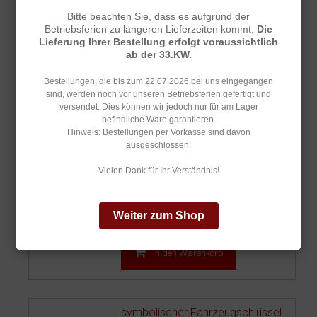
Stärke: 4 mm Größe: ca....
Bitte beachten Sie, dass es aufgrund der
132,50 €
Preis:
Betriebsferien zu längeren Lieferzeiten kommt.
Die
Lieferung Ihrer Bestellung erfolgt voraussichtlich
Inkl. 19% MwSt.
,
zzgl.
Versandkosten
ab der 33.KW.
In den Warenkorb
Bestellungen, die bis zum 22.07.2026 bei uns eingegangen
sind, werden noch vor unseren Betriebsferien gefertigt und
versendet. Dies können wir jedoch nur für am Lager
befindliche Ware garantieren.
Hinweis: Bestellungen per Vorkasse sind davon
Schlüssel zur feierlichen
ausgeschlossen.
Übergabe
Große Objekte verdienen große Schlüssel.
Vielen Dank für Ihr Verständnis!
Achtung!Aufgrund des Fer...
311,50 €
Preis:
Weiter zum Shop
Inkl. 19% MwSt.
,
zzgl.
Versandkosten
In den Warenkorb
symbolischer Fahrzeugschlüssel