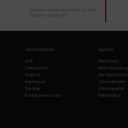
Sie haben aktuell keine Artikel für einen
Vergleich ausgewählt.
Informationen
Service
AGB
Mein Konto
Datenschutz
Meine Bestellun
Widerruf
Als Gast bestell
Impressum
Versandkosten
Site Map
Zahlungsarten
Kontaktieren Sie uns
Reklamation