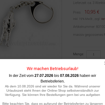
Lieferzeit: ca. 3 Werkt
10,95 €
Preis:
Inkl. 19% MwSt.
,
zzgl.
Ve
Artikelnummer:
8310
massiv gegossenes M
Menge:
Wir machen Betriebsurlaub!
Auf die Verglei
In der Zeit vom
27.07.2026
bis
07.08.2026
haben wir
Betriebsferien.
Ab dem 10.08.2026 sind wir wieder für Sie da. Während unserer
Urlaubszeit steht Ihnen der Online-Shop selbstverständlich zur
Verfügung. Sie können Ihre Bestellungen gern bei uns aufgeben
ails
Bitte beachten Sie, dass es aufgrund der Betriebsferien zu längeren