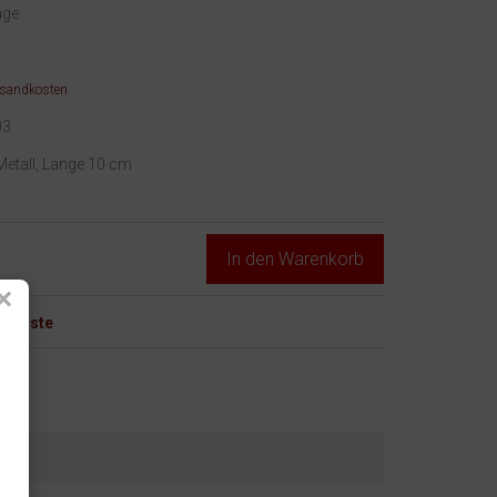
age
rsandkosten
03
etall, Länge 10 cm
In den Warenkorb
×
chsliste