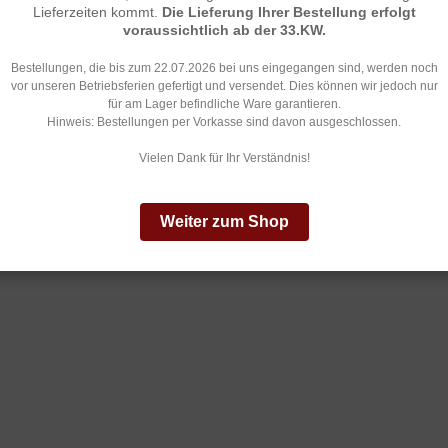
 massiv gegossenem Metall
Lieferzeiten kommt.
Die Lieferung Ihrer Bestellung erfolgt
voraussichtlich ab der 33.KW.
icht: 22 g
ge: 10 cm
Bestellungen, die bis zum 22.07.2026 bei uns eingegangen sind, werden noch
vor unseren Betriebsferien gefertigt und versendet. Dies können wir jedoch nur
für am Lager befindliche Ware garantieren.
Hinweis: Bestellungen per Vorkasse sind davon ausgeschlossen.
Vielen Dank für Ihr Verständnis!
Weiter zum Shop