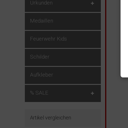
Urkunden
aus
Gew
Län
Medaillen
Feuerwehr Kids
Schilder
Aufkleber
% SALE
Artikel vergleichen