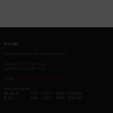
Kontakt
Haben Sie Fragen? Wir beraten Sie gern!
Telefon: 0 33 75 / 90 15 06
Telefax: 0 33 75 / 90 11 75
E-mail:
shop@feuerwehrpraesente.com
Geschäftszeiten:
Mo, Mi, Fr
8:00 - 12:30 / 13:00 - 16:00 Uhr
Di, Do
8:00 - 12:30 / 13:00 - 18:00 Uhr