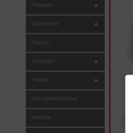
Präsente
Geschenke
Figuren
Trophäen
Pokale
Übergabeschlüssel
Historie
Det